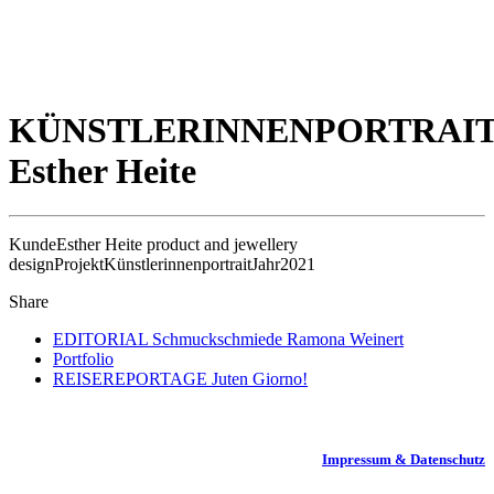
KÜNSTLERINNENPORTRAI
Esther Heite
Kunde
Esther Heite product and jewellery
design
Projekt
Künstlerinnenportrait
Jahr
2021
Share
EDITORIAL Schmuckschmiede Ramona Weinert
Portfolio
REISEREPORTAGE Juten Giorno!
Impressum & Datenschutz